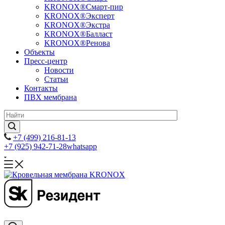
KRONOX®Смарт-пир
KRONOX®Эксперт
KRONOX®Экстра
KRONOX®Балласт
KRONOX®Ренова
Объекты
Пресс-центр
Новости
Статьи
Контакты
ПВХ мембрана
+7 (499) 216-81-13
+7 (925) 942-71-28
whatsapp