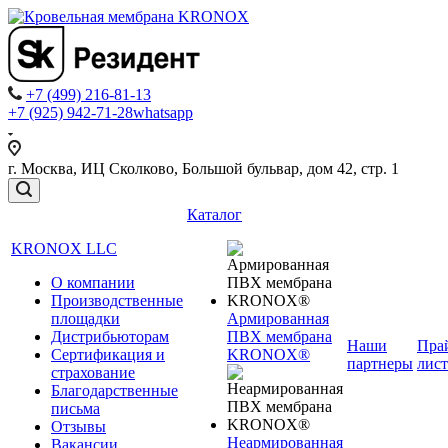
+7 (499) 216-81-13
+7 (925) 942-71-28
whatsapp
г. Москва, ИЦ Сколково, Большой бульвар, дом 42, стр. 1
Каталог
KRONOX LLC
О компании
Производственные
площадки
Армированная
Дистрибьюторам
ПВХ мембрана
Наши
Пра
Сертификация и
KRONOX®
партнеры
лист
страхование
Благодарственные
письма
Отзывы
Неармированная
Вакансии