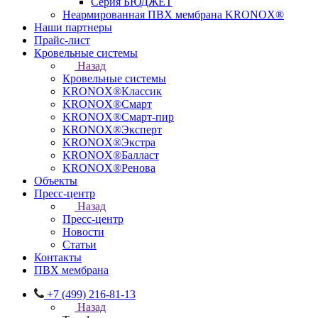
Серия БЮДЖЕТ
Неармированная ПВХ мембрана KRONOX®
Наши партнеры
Прайс-лист
Кровельные системы
Назад
Кровельные системы
KRONOX®Классик
KRONOX®Смарт
KRONOX®Смарт-пир
KRONOX®Эксперт
KRONOX®Экстра
KRONOX®Балласт
KRONOX®Ренова
Объекты
Пресс-центр
Назад
Пресс-центр
Новости
Статьи
Контакты
ПВХ мембрана
+7 (499) 216-81-13
Назад