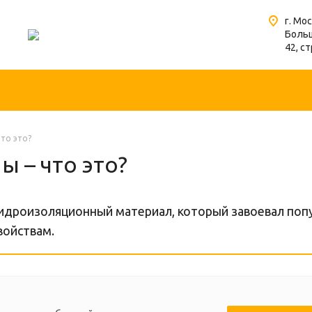
г. Мо
Больш
42, ст
то это?
 – что это?
идроизоляционный материал, который завоевал поп
войствам.