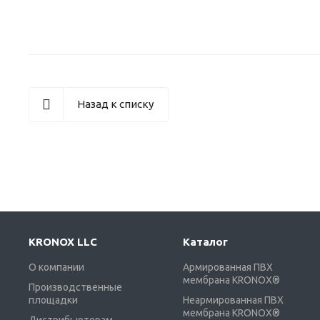
Назад к списку
KRONOX LLC
Каталог
О компании
Армированная ПВХ
мембрана KRONOX®
Производственные
площадки
Неармированная ПВХ
мембрана KRONOX®
Дистрибьюторам